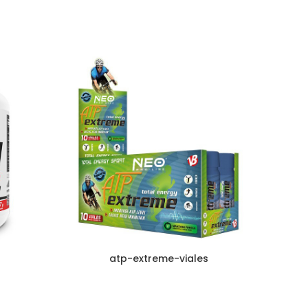
atp-extreme-viales
Iso