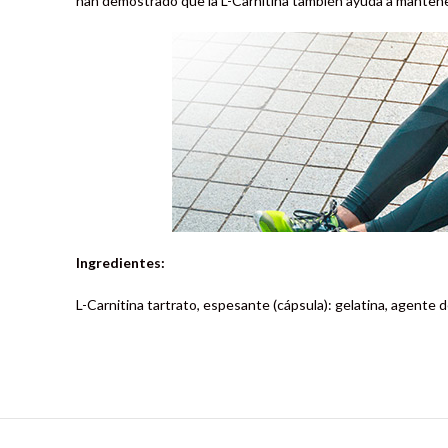
han demostrado que la L-Carnitina también ayuda a mantene
Ingredientes:
L-Carnitina tartrato, espesante (cápsula): gelatina, agente de