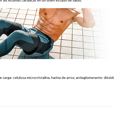
r las enzimas cardíacas en un buen estado de salud.
 carga: celulosa microcristalina, harina de arroz, antiaglomerante: dióxido 