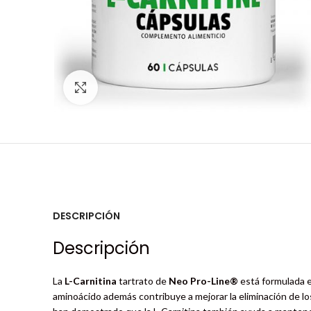
Click to enlarge
DESCRIPCIÓN
Descripción
La
L-Carnitina
tartrato de
Neo Pro-Line®
está formulada es
aminoácido además contribuye a mejorar la eliminación de lo